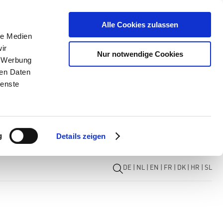
Alle Cookies zulassen
le Medien
ir
Nur notwendige Cookies
, Werbung
ren Daten
ienste
g
Details zeigen
DE
|
NL
|
EN
|
FR
|
DK
|
HR
|
SL