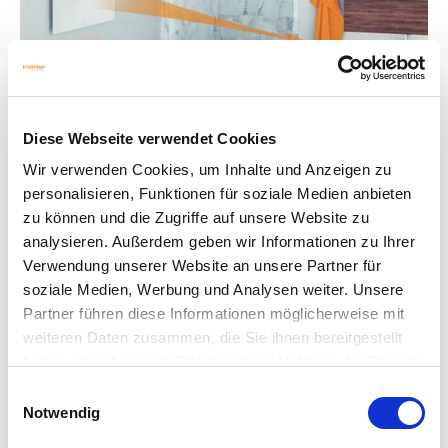
Diese Webseite verwendet Cookies
Wir verwenden Cookies, um Inhalte und Anzeigen zu
personalisieren, Funktionen für soziale Medien anbieten
zu können und die Zugriffe auf unsere Website zu
analysieren. Außerdem geben wir Informationen zu Ihrer
Verwendung unserer Website an unsere Partner für
soziale Medien, Werbung und Analysen weiter. Unsere
À MONTER SOI-MÊME.
Partner führen diese Informationen möglicherweise mit
ÉCONOMISEZ DES COÛTS.
weiteren Daten zusammen, die Sie ihnen bereitgestellt
haben oder die sie im Rahmen Ihrer Nutzung der Dienste
Le chauffage infrarouge est disponible en différentes
gesammelt haben.
Einwilligungsauswahl
dimensions et puissances. Les panneaux infrarouges
Notwendig
ETHERMA sont livrés de série avec des supports de fixation.