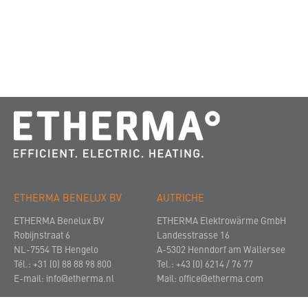
ETHERMA BENELUX BV
AUTRICHE
ETHERMA Benelux BV
ETHERMA Elektrowärme GmbH
Robijnstraat 6
Landesstrasse 16
NL-7554 TB Hengelo
A-5302 Henndorf am Wallersee
Tél.: +31 (0) 88 88 98 800
Tel.: +43 (0) 6214 / 76 77
E-mail:
info@etherma.nl
Mail:
office@etherma.com