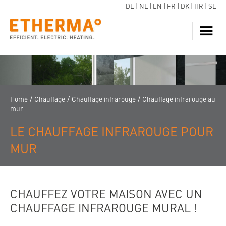
DE
|
NL
|
EN
|
FR
|
DK
|
HR
|
SL
CHAUFFAGE
EAU CHAUDE
POMPE À CHALEUR
/
/
/
Home
Chauffage
Chauffage infrarouge
Chauffage infrarouge au
mur
SERVICE
LE CHAUFFAGE INFRAROUGE POUR
DOWNLOADS
MUR
BLOGS
BULLETIN D ’INFORMATION
TROUVEZ UN REVENDEUR
CHAUFFEZ VOTRE MAISON AVEC UN
CHAUFFAGE INFRAROUGE MURAL !
FAQ