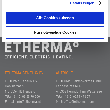
Details zeigen
Alle Cookies zulassen
Nur notwendige Cookies
ETHERMA BENELUX BV
AUTRICHE
ETHERMA Benelux BV
ETHERMA Elektrowärme GmbH
Robijnstraat 6
Landesstrasse 16
NL-7554 TB Hengelo
A-5302 Henndorf am Wallersee
Tél.: +31 (0) 88 88 98 800
Tel.: +43 (0) 6214 / 76 77
E-mail:
info@etherma.nl
Mail:
office@etherma.com