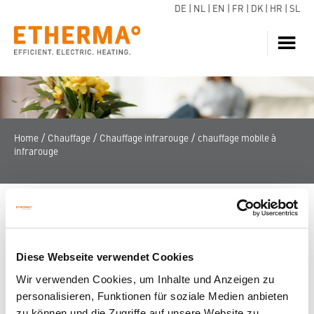
DE
|
NL
|
EN
|
FR
|
DK
|
HR
|
SL
CHAUFFAGE
EAU CHAUDE
POMPE À CHALEUR
/
/
/
Home
Chauffage
Chauffage infrarouge
chauffage mobile à
infrarouge
SERVICE
DOWNLOADS
BLOGS
BULLETIN D ’INFORMATION
Diese Webseite verwendet Cookies
TROUVEZ UN REVENDEUR
Wir verwenden Cookies, um Inhalte und Anzeigen zu
FAQ
personalisieren, Funktionen für soziale Medien anbieten
zu können und die Zugriffe auf unsere Website zu