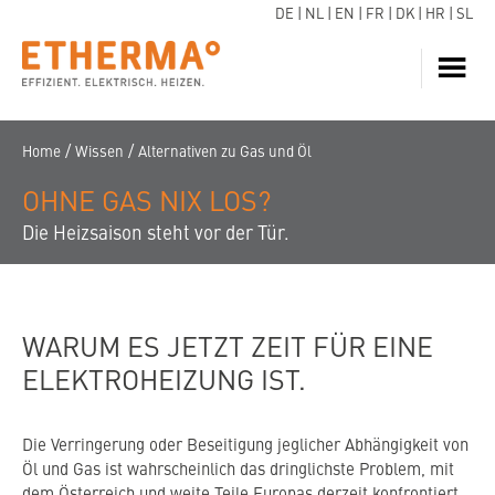
DE
|
NL
|
EN
|
FR
|
DK
|
HR
|
SL
HEIZUNG
JETZT ANFRAGEN
/
/
Home
Wissen
Alternativen zu Gas und Öl
WARMWASSER
OHNE GAS NIX LOS?
WÄRMEPUMPE
Die Heizsaison steht vor der Tür.
SERVICE
DOWNLOADS
ECARE
WARUM ES JETZT ZEIT FÜR EINE
WISSEN
ELEKTROHEIZUNG IST.
REFERENZEN
Die Verringerung oder Beseitigung jeglicher Abhängigkeit von
FAQ
Öl und Gas ist wahrscheinlich das dringlichste Problem, mit