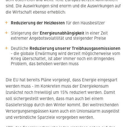
dem Österreich und weite Teile Europas derzeit konfrontiert
KONTAKT
sind. Die Auswirkungen sind enorm und die Auswirkungen auf
KARRIERE
die Wirtschaft ebenso erheblich:
NEWSLETTER
Reduzierung
der Heizkosten
für den Hausbesitzer
HÄNDLERSUCHE
Energieunabhängigkeit
Steigerung der
in einer Zeit
extremer Angebotsvolatilität und steigender Preise
Reduzierung unserer Treibhausgasemissionen
Deutliche
- die globale Erwärmung wird derzeit möglicherweise vom
Krieg überschattet, ist aber immer noch ein dringendes
Problem, das behoben werden muss
Die EU hat bereits Pläne vorgelegt, dass Energie eingespart
werden muss - im Konkreten muss der Energiekonsum
(zunächst noch freiwillig) um 15% reduziert werden. Damit
soll sichergestellt werden, dass man auch bei einem
Gaslieferstopp durch den Winter kommt. Bei weitreichenden
Versorgungsengpässen kann auch ein Unionsalarm ausgelöst
und verbindliche Sparziele vorgegeben werden.