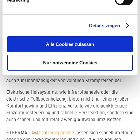
Ein langfristiger Ausstieg aus Gas, Öl und fossilen
Brennstoffen wird für viele Menschen eine nicht mehr zu
Details zeigen
umgehende Notwendigkeit werden. Hier bietet eine
Elektroheizung - insbesondere in der Sanierung - große
Vorteile, natürlich idealerweise in Kombination mit einer
Alle Cookies zulassen
thermischen Sanierung. Damit senkt man erstens den
Wärme- und damit Energiebedarf und die Kosten - und
erhöht zweitens die Wärmespeicherung. Zudem ist die
Nur notwendige Cookies
Integration einer Photovoltaikanlage in jedem Fall
empfehlenswert und trägt sowohl zur Kosteneinsparung als
auch zur Unabhängigkeit von volatilen Strompreisen bei.
Elektrische Heizsysteme, wie Infrarotpaneele oder die
elektrische Fußbodenheizung, bieten nicht nur einen großen
Komfortgewinn und Effizienz-Vorteile wie die punktgenaue
Einzelraumsteuerung und schnelle Heizreaktion, sondern sind
auch schnell und mit relativ wenig Aufwand umzusetzen.
®
ETHERMA
LAVA
Infrarotpaneele
lassen sich schnell im Raum