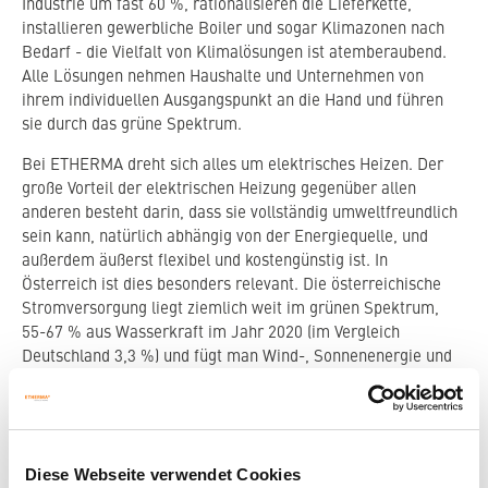
Industrie um fast 60 %, rationalisieren die Lieferkette,
installieren gewerbliche Boiler und sogar Klimazonen nach
Bedarf - die Vielfalt von Klimalösungen ist atemberaubend.
Alle Lösungen nehmen Haushalte und Unternehmen von
ihrem individuellen Ausgangspunkt an die Hand und führen
sie durch das grüne Spektrum.
Bei ETHERMA dreht sich alles um elektrisches Heizen. Der
große Vorteil der elektrischen Heizung gegenüber allen
anderen besteht darin, dass sie vollständig umweltfreundlich
sein kann, natürlich abhängig von der Energiequelle, und
außerdem äußerst flexibel und kostengünstig ist. In
Österreich ist dies besonders relevant. Die österreichische
Stromversorgung liegt ziemlich weit im grünen Spektrum,
55-67 % aus Wasserkraft im Jahr 2020 (im Vergleich
Deutschland 3,3 %) und fügt man Wind-, Sonnenenergie und
Biomasse hinzu sind in Österreich 85,9 % im grünen
Spektrum. Solarstrom durch private Photovoltaik-Anlagen als
Ergänzung zur Elektroheizung wird dies weiter steigern.
Diese Webseite verwendet Cookies