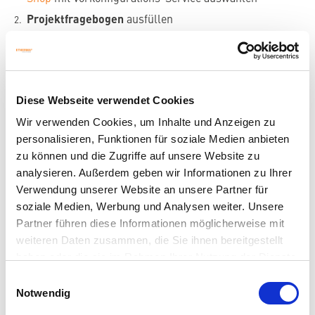
Projektfragebogen
ausfüllen
wibutler übernimmt die komplette Konfiguration
Fix & fertig geliefertes System
anschließen - fertig
Diese Webseite verwendet Cookies
? So funktioniert echte Plug & Play Installation - ganz ohne
Inbetriebnahmeaufwand
Wir verwenden Cookies, um Inhalte und Anzeigen zu
personalisieren, Funktionen für soziale Medien anbieten
zu können und die Zugriffe auf unsere Website zu
DIE VORTEILE FÜR PROFIS
analysieren. Außerdem geben wir Informationen zu Ihrer
Verwendung unserer Website an unsere Partner für
? Kein Programmieren, kein Konfigurieren
soziale Medien, Werbung und Analysen weiter. Unsere
? Maximale Zeitersparnis auf der Baustelle
Partner führen diese Informationen möglicherweise mit
weiteren Daten zusammen, die Sie ihnen bereitgestellt
? Modernste App-Steuerung für den Endkunden
haben oder die sie im Rahmen Ihrer Nutzung der Dienste
gesammelt haben.
Einwilligungsauswahl
? Nahtlose Einbindung in bestehende Systeme
Notwendig