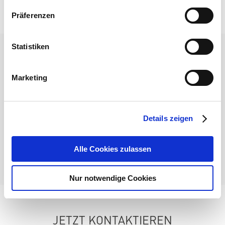
? Perfekt für Einzelräume oder Großprojekte
Präferenzen
Statistiken
JETZT BESTELLEN UND PROFITIEREN
Marketing
?
eTOUCH PRO WB im wibutler Shop ansehen
? oder direkt mit Projektplanung starten - wir beraten
Details zeigen
dich gerne!
JETZT ANFRAGEN
Alle Cookies zulassen
Nur notwendige Cookies
JETZT KONTAKTIEREN