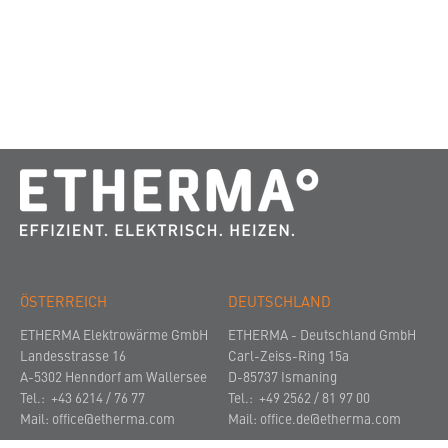
ÖSTERREICH
DEUTSCHLAND
ETHERMA Elektrowärme GmbH
ETHERMA - Deutschland GmbH
Landesstrasse 16
Carl-Zeiss-Ring 15a
A-5302 Henndorf am Wallersee
D-85737 Ismaning
Tel.: +43 6214 / 76 77
Tel.: +49 2562 / 81 97 00
Mail:
office@etherma.com
Mail:
office.de@etherma.com