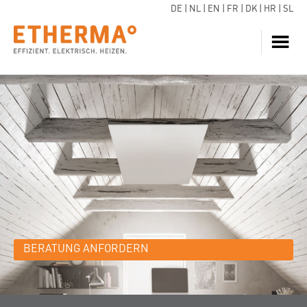
DE
|
NL
|
EN
|
FR
|
DK
|
HR
|
SL
HEIZUNG
JETZT ANFRAGEN
WARMWASSER
WÄRMEPUMPE
SERVICE
DOWNLOADS
ECARE
WISSEN
BERATUNG ANFORDERN
REFERENZEN
FAQ