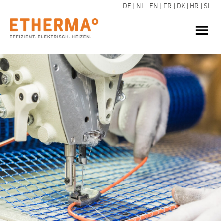
DE
|
NL
|
EN
|
FR
|
DK
|
HR
|
SL
HEIZUNG
JETZT ANFRAGEN
WARMWASSER
WÄRMEPUMPE
SERVICE
DOWNLOADS
ECARE
WISSEN
REFERENZEN
FAQ