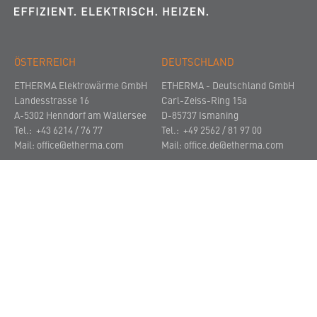
ÖSTERREICH
DEUTSCHLAND
ETHERMA Elektrowärme GmbH
ETHERMA - Deutschland GmbH
Landesstrasse 16
Carl-Zeiss-Ring 15a
A-5302 Henndorf am Wallersee
D-85737 Ismaning
Tel.: +43 6214 / 76 77
Tel.: +49 2562 / 81 97 00
Mail:
office@etherma.com
Mail:
office.de@etherma.com
UNTERNEHMEN
NEWS UND EVENTS
KONTAKT
© 2021
Impressum
Datenschutz
AGBs