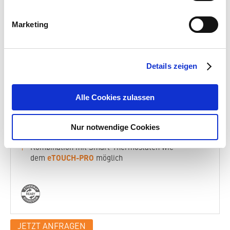
Marketing
Maßgeschneiderte Lösung - millimetergenaue
Anpassung an Ihre Anforderungen
Auch für Nassbereiche wie Bäder, Wellnessanlagen,
für Wärmeliegen u.v.m.
Details zeigen
PFAS-frei - für eine nachhaltige und gesunde
Wärmeübertragung
Alle Cookies zulassen
Lange Lebensdauer durch hochwertige Materialien
und Verarbeitung
Nur notwendige Cookies
Anschlussleitungen ebenfalls auf Maß erhältlich
Kombination mit Smart-Thermostaten wie
eTOUCH-PRO
dem
möglich
JETZT ANFRAGEN