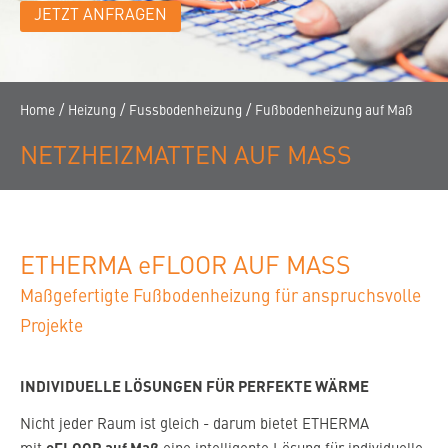
KONTAKT
JETZT ANFRAGEN
KARRIERE
NEWSLETTER
HÄNDLERSUCHE
/
/
/
Home
Heizung
Fussbodenheizung
Fußbodenheizung auf Maß
NETZHEIZMATTEN AUF MASS
ETHERMA eFLOOR AUF MASS
Maßgefertigte Fußbodenheizung für anspruchsvolle
Projekte
INDIVIDUELLE LÖSUNGEN FÜR PERFEKTE WÄRME
Nicht jeder Raum ist gleich - darum bietet ETHERMA