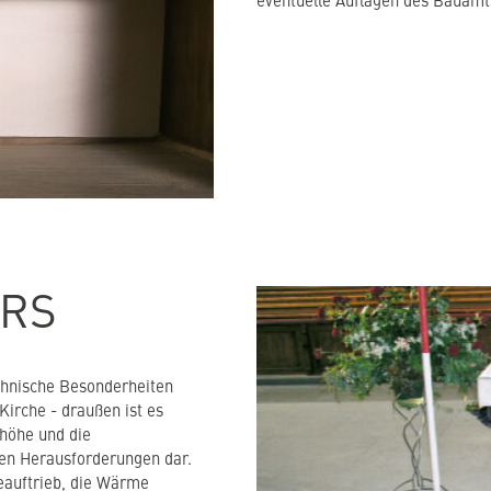
eventuelle Auflagen des Bauamts
ERS
chnische Besonderheiten
Kirche - draußen ist es
mhöhe und die
llen Herausforderungen dar.
eauftrieb, die Wärme