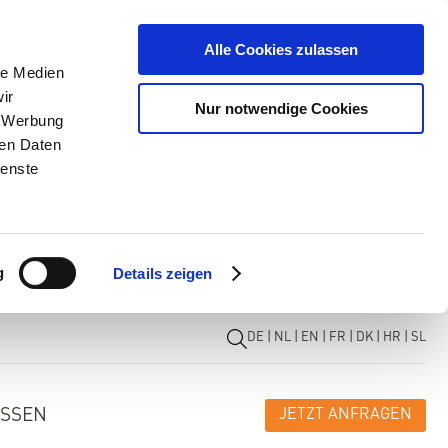
Alle Cookies zulassen
le Medien
ir
Nur notwendige Cookies
, Werbung
ren Daten
ienste
g
Details zeigen
DE
|
NL
|
EN
|
FR
|
DK
|
HR
|
SL
ISSEN
JETZT ANFRAGEN