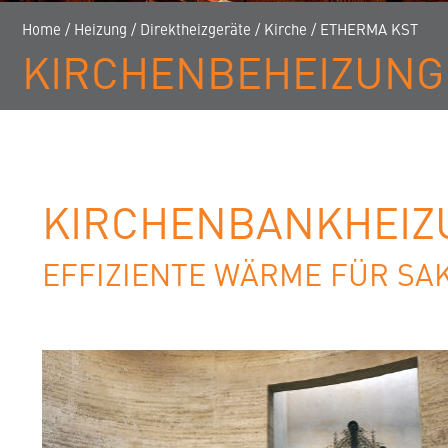
Home
/
Heizung
/
Direktheizgeräte
/
Kirche
/
ETHERMA KST
KIRCHENBEHEIZUNG
KIRCHENBANKHEIZ
EFFIZIENTE WÄRME FÜR SA