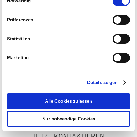
Notwendig
Produktvorteile
Präferenzen
Passgenaues Zubehör für EXO BASIC, COMFORT,
PRO und DARK Modelle
Lange Lebensdauer und hohe Lichtausbeute
Statistiken
Optimale Wärmeabstrahlung im Infrarot-
Kurzwellenbereich
Marketing
Sofortige Wärme - auch bei Wind
JETZT ANFRAGEN
Details zeigen
PREISLISTE
Alle Cookies zulassen
Nur notwendige Cookies
JETZT KONTAKTIEREN