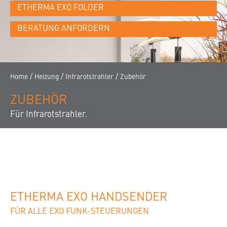
KONTAKT
ETHERMA EXO FOLDER
KARRIERE
BERATUNG ANFORDERN
NEWSLETTER
HÄNDLERSUCHE
/
/
/
Home
Heizung
Infrarotstrahler
Zubehör
ZUBEHÖR
Für Infrarotstrahler.
ETHERMA EXO HANDSENDER
FÜR ALLE EXO FUNK-STEUERUNGEN