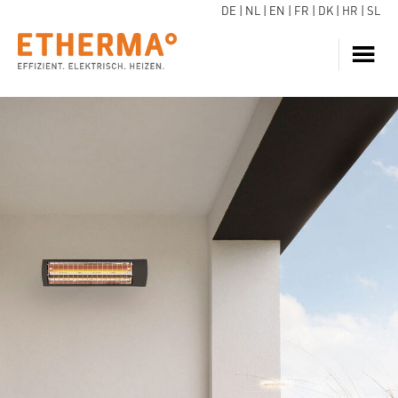
DE
|
NL
|
EN
|
FR
|
DK
|
HR
|
SL
HEIZUNG
JETZT ANFRAGEN
WARMWASSER
WÄRMEPUMPE
SERVICE
DOWNLOADS
ECARE
WISSEN
REFERENZEN
FAQ