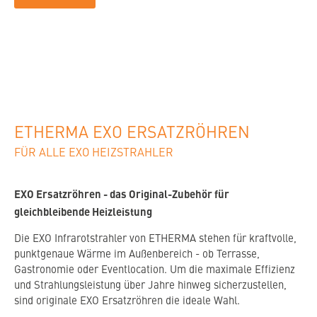
Reichweite:
20 m
Maße:
55 x 82 x 7,8 mm
Steuerung:
Funk
ETHERMA EXO ERSATZRÖHREN
FÜR ALLE EXO HEIZSTRAHLER
EXO Ersatzröhren - das Original-Zubehör für
gleichbleibende Heizleistung
Die EXO Infrarotstrahler von ETHERMA stehen für kraftvolle,
punktgenaue Wärme im Außenbereich - ob Terrasse,
Gastronomie oder Eventlocation. Um die maximale Effizienz
und Strahlungsleistung über Jahre hinweg sicherzustellen,
sind originale EXO Ersatzröhren die ideale Wahl.