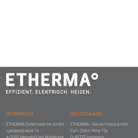
ÖSTERREICH
DEUTSCHLAND
ETHERMA Elektrowärme GmbH
ETHERMA - Deutschland GmbH
Landesstrasse 16
Carl-Zeiss-Ring 15a
A-5302 Henndorf am Wallersee
D-85737 Ismaning