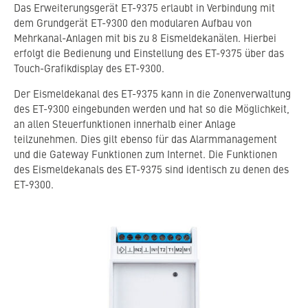
Das Erweiterungsgerät ET-9375 erlaubt in Verbindung mit
Fernbedienung der gesamten Anlage über das
dem Grundgerät ET-9300 den modularen Aufbau von
Nutzerportal mit einem HTML-Browser und
Mehrkanal-Anlagen mit bis zu 8 Eismeldekanälen. Hierbei
Smartphone, Tablet oder PC
erfolgt die Bedienung und Einstellung des ET-9375 über das
Steuerdaten je Kanal: Betriebsart,
Touch-Grafikdisplay des ET-9300.
Aktivierungstemperatur, Feuchteschwelle,
Mindestheizzeit, Zonenzuordnung, Startbefehl für
Der Eismeldekanal des ET-9375 kann in die Zonenverwaltung
Mindestheizzeit
des ET-9300 eingebunden werden und hat so die Möglichkeit,
an allen Steuerfunktionen innerhalb einer Anlage
Messdaten je Kanal: Temperatur, Feuchte, Zustand,
Ausgang Heizkreis, Betriebsstunden, ggf.
teilzunehmen. Dies gilt ebenso für das Alarmmanagement
Lufttemperatur
und die Gateway Funktionen zum Internet. Die Funktionen
des Eismeldekanals des ET-9375 sind identisch zu denen des
Zeitsteuerung: Wochenprogramm für Betriebsarten
je Zone, Ferienprogramm für die Gesamtanlage
ET-9300.