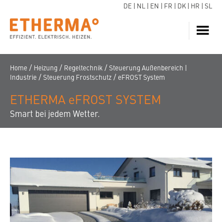
DE
|
NL
|
EN
|
FR
|
DK
|
HR
|
SL
HEIZUNG
JETZT ANFRAGEN
/
/
/
Home
Heizung
Regeltechnik
Steuerung Außenbereich |
/
/
Industrie
Steuerung Frostschutz
eFROST System
WARMWASSER
WÄRMEPUMPE
ETHERMA eFROST SYSTEM
Smart bei jedem Wetter.
SERVICE
DOWNLOADS
ECARE
WISSEN
REFERENZEN
FAQ