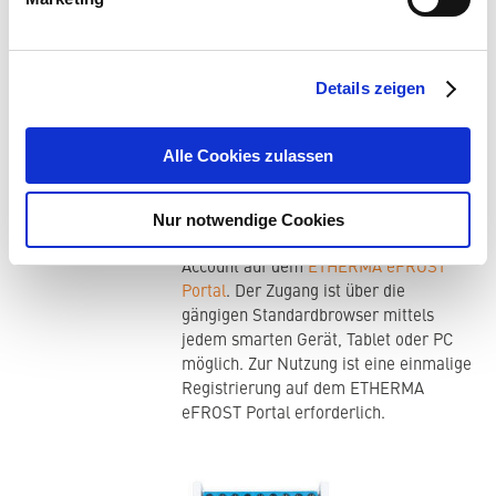
handelsüblichen DSL/UMTS Router
angeschlossen werden und verfügt
zusätzlich über eine WLAN-Funktion
Details zeigen
und einen Antennenanschluss. Die
Funkantenne für das Gateway ist
inkludiert.
Alle Cookies zulassen
ETHERMA Online-Portal eFROST
Nur notwendige Cookies
Die Nutzung der Funktionen des
Internet-Gateway erfolgt über einen
Account auf dem
ETHERMA eFROST
Portal
. Der Zugang ist über die
gängigen Standardbrowser mittels
jedem smarten Gerät, Tablet oder PC
möglich. Zur Nutzung ist eine einmalige
Registrierung auf dem ETHERMA
eFROST Portal erforderlich.