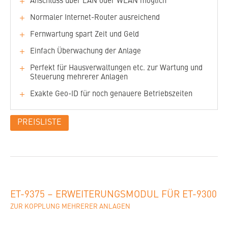
Anschluss über LAN oder WLAN möglich
Normaler Internet-Router ausreichend
Fernwartung spart Zeit und Geld
Einfach Überwachung der Anlage
Perfekt für Hausverwaltungen etc. zur Wartung und
Steuerung mehrerer Anlagen
Exakte Geo-ID für noch genauere Betriebszeiten
PREISLISTE
Spannung:
230 V, 50/60 Hz
Die Nutzung der Funktionen des Internet-Gateway
erfolgt über einen Account auf dem ETHERMA eFROST
Leistungsaufnahme:
max. 5 VA
Portal. Der Zugang ist über die gängigen
Standardbrowser mittels jedem smarten Gerät, Tablet
Montage:
auf Normtragschiene
oder PC möglich. Zur Nutzung ist eine einmalige
Platzbedarf:
3 TE nach DIN43880
Registrierung auf dem ETHERMA eFROST Portal
ET-9375 – ERWEITERUNGSMODUL FÜR ET-9300
erforderlich.
Schutzart:
IP 20
ZUR KOPPLUNG MEHRERER ANLAGEN
Lokaler Wetterbericht, exakte Geo-ID im
Systemaufbau:
CE konform
Nutzerportal interaktiv einstellbar