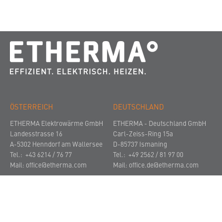
ÖSTERREICH
DEUTSCHLAND
ETHERMA Elektrowärme GmbH
ETHERMA - Deutschland GmbH
Landesstrasse 16
Carl-Zeiss-Ring 15a
A-5302 Henndorf am Wallersee
D-85737 Ismaning
Tel.: +43 6214 / 76 77
Tel.: +49 2562 / 81 97 00
Mail:
office@etherma.com
Mail:
office.de@etherma.com
UNTERNEHMEN
NEWS UND EVENTS
KONTAKT