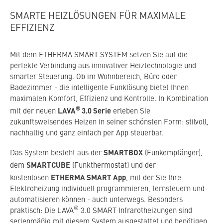
SMARTE HEIZLÖSUNGEN FÜR MAXIMALE
EFFIZIENZ
Mit dem ETHERMA SMART SYSTEM setzen Sie auf die
perfekte Verbindung aus innovativer Heiztechnologie und
smarter Steuerung. Ob im Wohnbereich, Büro oder
Badezimmer - die intelligente Funklösung bietet Ihnen
maximalen Komfort, Effizienz und Kontrolle. In Kombination
®
LAVA
3.0 Serie
mit der neuen
erleben Sie
zukunftsweisendes Heizen in seiner schönsten Form: stilvoll,
nachhaltig und ganz einfach per App steuerbar.
SMARTBOX
Das System besteht aus der
(Funkempfänger),
SMARTCUBE
dem
(Funkthermostat) und der
ETHERMA SMART App
kostenlosen
, mit der Sie Ihre
Elektroheizung individuell programmieren, fernsteuern und
automatisieren können - auch unterwegs. Besonders
®
praktisch: Die LAVA
3.0 SMART Infrarotheizungen sind
serienmäßig mit diesem System ausgestattet und benötigen