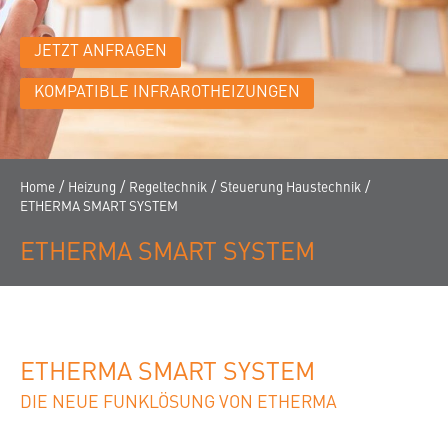
KONTAKT
KARRIERE
JETZT ANFRAGEN
NEWSLETTER
KOMPATIBLE INFRAROTHEIZUNGEN
HÄNDLERSUCHE
/
/
/
/
Home
Heizung
Regeltechnik
Steuerung Haustechnik
ETHERMA SMART SYSTEM
ETHERMA SMART SYSTEM
ETHERMA SMART SYSTEM
DIE NEUE FUNKLÖSUNG VON ETHERMA