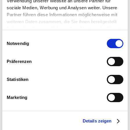
Verwendung unserer Website an unsere Partner für
soziale Medien, Werbung und Analysen weiter. Unsere
GOOGLE PLAY STORE
Partner führen diese Informationen möglicherweise mit
WEB APP
weiteren Daten zusammen, die Sie ihnen bereitgestellt
haben oder die sie im Rahmen Ihrer Nutzung der Dienste
gesammelt haben.
Einwilligungsauswahl
Notwendig
Präferenzen
Statistiken
Marketing
Details zeigen