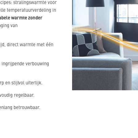
ipes: stralingswarmte voor
lle temperatuurverdeling in
tabele warmte zonder
nging van
ijd, direct warmte met één
n ingrijpende verbouwing
en stijlvol uiterlijk.
voudig regelbaar.
renlang betrouwbaar.