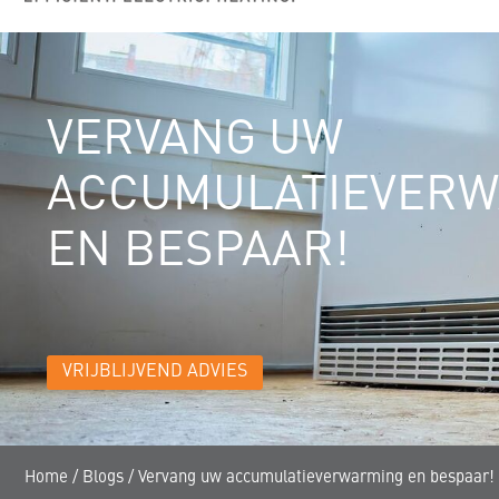
VERVANG UW
ACCUMULATIEVER
EN BESPAAR!
VRIJBLIJVEND ADVIES
Home
/
Blogs
/
Vervang uw accumulatieverwarming en bespaar!