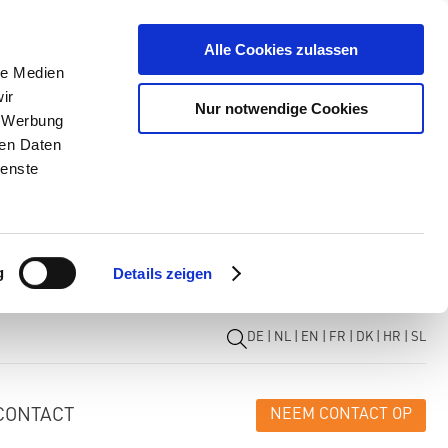
Alle Cookies zulassen
le Medien
ir
Nur notwendige Cookies
, Werbung
ren Daten
ienste
g
Details zeigen
DE
|
NL
|
EN
|
FR
|
DK
|
HR
|
SL
CONTACT
NEEM CONTACT OP