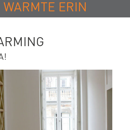
E WARMTE ERIN
ARMING
A!