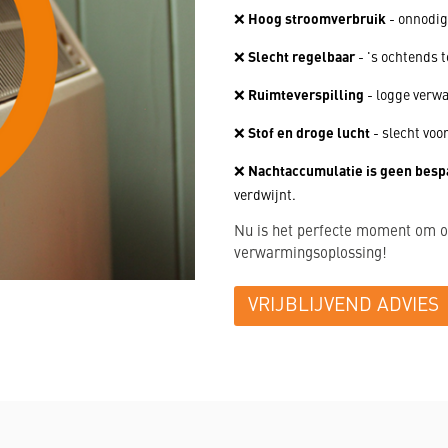
Hoog stroomverbruik
❌
- onnodig
Slecht regelbaar
❌
- 's ochtends t
Ruimteverspilling
❌
- logge verw
Stof en droge lucht
❌
- slecht voor
Nachtaccumulatie is geen besp
❌
verdwijnt.
Nu is het perfecte moment om o
verwarmingsoplossing!
VRIJBLIJVEND ADVIES