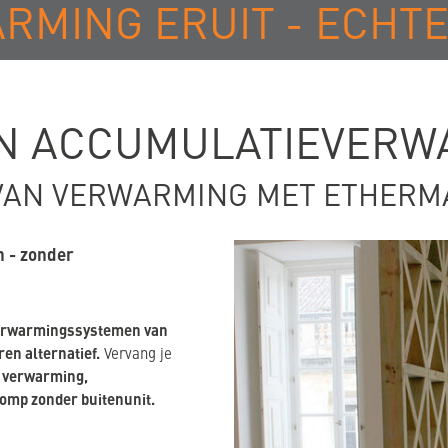
MING ERUIT - ECHT
AN ACCUMULATIEVERW
VAN VERWARMING MET ETHERM
n - zonder
erwarmingssystemen van
en alternatief.
Vervang je
e verwarming,
omp zonder buitenunit.