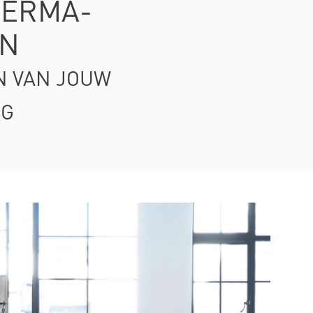
HERMA-
EN
N VAN JOUW
NG