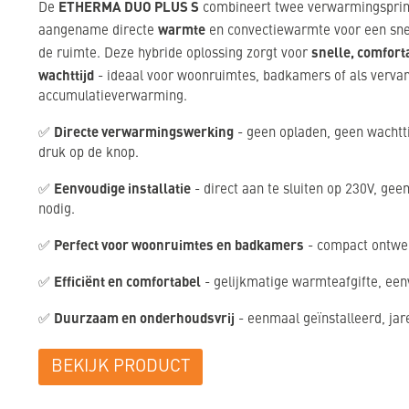
ETHERMA DUO PLUS S
De
combineert twee verwarmingsprinc
warmte
aangename directe
en convectiewarmte voor een sne
snelle, comfor
de ruimte. Deze hybride oplossing zorgt voor
wachttijd
- ideaal voor woonruimtes, badkamers of als verva
accumulatieverwarming.
D
irecte verwarmingswerking
✅
- geen opladen, geen wachtt
druk op de knop.
Eenvoudige installatie
✅
- direct aan te sluiten op 230V, gee
nodig.
Perfect voor woonruimtes en badkamers
✅
- compact ontwerp 
Efficiënt en comfortabel
✅
- gelijkmatige warmteafgifte, een
Duurzaam en onderhoudsvrij
✅
- eenmaal geïnstalleerd, ja
BEKIJK PRODUCT