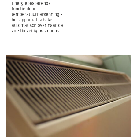
Energiebesparende
functie door
temperatuurherkenning -
het apparaat schakelt
automatisch over naar de
vorstbeveiligingsmodus