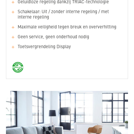
Geluidloze regeling dankzij TRIAC-technologie
Schakelaar: Uit / zonder interne regeling / met
interne regeling
Maximale veiligheid tegen breuk en oververhitting
Geen service, geen onderhoud nodig
Toetsvergrendeling Display
Nominale spanning:
230 V
De keuze van het vermogen hangt af van de
warmtebehoefte van de ruimte (H: 2,5 m) en het
Vermogen:
1500, 2000 W
gebruik van de verwarming.
Inbouwdiepte:
105 mm
12 mm steen, wit vergelijkbaar
Oppervlak:
Als richtwaarde geldt:
met RAL9003