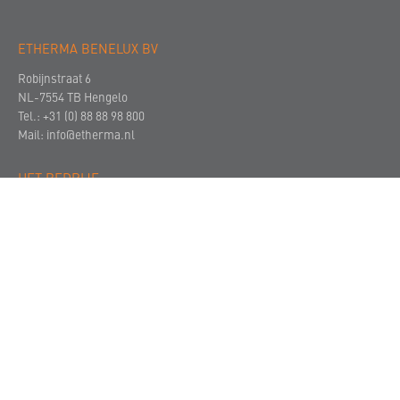
ETHERMA BENELUX BV
Robijnstraat 6
NL-7554 TB Hengelo
Tel.: +31 (0) 88 88 98 800
Mail:
info@etherma.nl
HET BEDRIJF
CONTACT
© 2023
Colofon
Privacyverklaring
Algemene voorwaarden