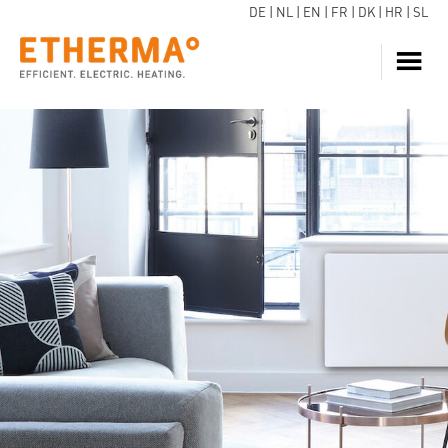
DE
|
NL
|
EN
|
FR
|
DK
|
HR
|
SL
VERWARMING
NEEM CONTACT OP
WARM WATER
WARMTEPOMP
SERVICE
DOWNLOADS
BLOGS
CONTACT
INSTALLATEURS
ADVISEURS, ARCHITECT EN ONTWIKKELAARS