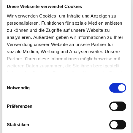
Diese Webseite verwendet Cookies
Moderne, efficiënte elektrische convectoren, zoals de
ETHERMA DUO PLUS S, hebben echter niets gemeen met
Wir verwenden Cookies, um Inhalte und Anzeigen zu
deze verouderde kachels en zijn ideale vervangers.
personalisieren, Funktionen für soziale Medien anbieten
zu können und die Zugriffe auf unsere Website zu
NADELEN VAN EEN OUDE OPSLAGKACHELS /
analysieren. Außerdem geben wir Informationen zu Ihrer
ACCUMULATIEVERWARMING
Verwendung unserer Website an unsere Partner für
soziale Medien, Werbung und Analysen weiter. Unsere
Partner führen diese Informationen möglicherweise mit
Veel ruimte nodig
weiteren Daten zusammen, die Sie ihnen bereitgestellt
Grotendeels asbesthoudend (oude modellen)
haben oder die sie im Rahmen Ihrer Nutzung der Dienste
Dure verwijdering (asbest)
gesammelt haben.
Einwilligungsauswahl
Notwendig
Stof dwarrelt op
Roetvorming
Präferenzen
Moeilijk te reguleren - 's ochtends veel warmte - 's avonds
weinig warmte
Statistiken
Schommelende temperaturen