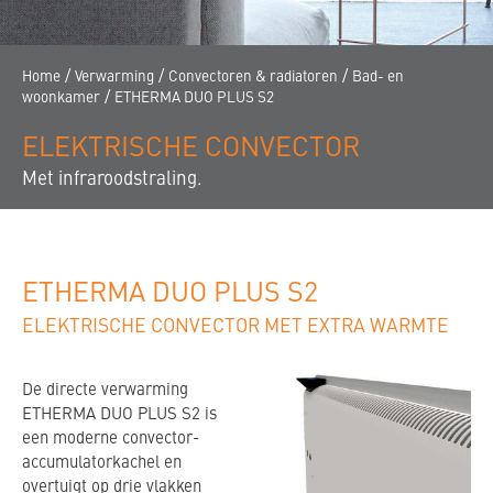
WONINGBOUWCORPORATIES
VIND EEN DEALER
/
/
/
Home
Verwarming
Convectoren & radiatoren
Bad- en
/
woonkamer
ETHERMA DUO PLUS S2
ELEKTRISCHE CONVECTOR
Met infraroodstraling.
ETHERMA DUO PLUS S2
ELEKTRISCHE CONVECTOR MET EXTRA WARMTE
De directe verwarming
ETHERMA DUO PLUS S2 is
een moderne convector-
accumulatorkachel en
overtuigt op drie vlakken