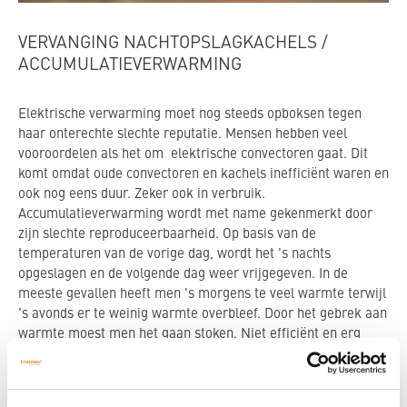
VERVANGING NACHTOPSLAGKACHELS /
ACCUMULATIEVERWARMING
Elektrische verwarming moet nog steeds opboksen tegen
haar onterechte slechte reputatie. Mensen hebben veel
vooroordelen als het om elektrische convectoren gaat. Dit
komt omdat oude convectoren en kachels inefficiënt waren en
ook nog eens duur. Zeker ook in verbruik.
Accumulatieverwarming wordt met name gekenmerkt door
zijn slechte reproduceerbaarheid. Op basis van de
temperaturen van de vorige dag, wordt het 's nachts
opgeslagen en de volgende dag weer vrijgegeven. In de
meeste gevallen heeft men 's morgens te veel warmte terwijl
's avonds er te weinig warmte overbleef. Door het gebrek aan
warmte moest men het gaan stoken. Niet efficiënt en erg
kostbaar! Bovendien hebben mensen met een allergie vaak
problemen door de sterke stofwerveling en zijn oudere
modellen schadelijk voor de gezondheid door asbest.