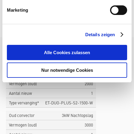
Dure bijverwarming
Marketing
Hoog vermogen vereist
Details zeigen
Alle Cookies zulassen
KEUZEHULP VOOR UITWISSELING VAN OUDE
ACCUMULATIEVERWARMING
Nur notwendige Cookies
Oud convector
2kW Nachtopslag
Vermogen (oud)
2000
Aantal nieuw
1
Type vervanging*
ET-DUO-PLUS-S2-1500-W
Oud convector
3kW Nachtopslag
Vermogen (oud)
3000