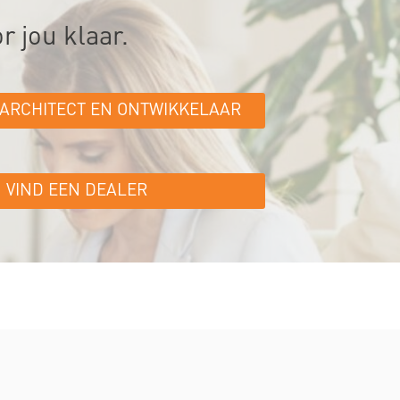
r jou klaar.
 ARCHITECT EN ONTWIKKELAAR
VIND EEN DEALER