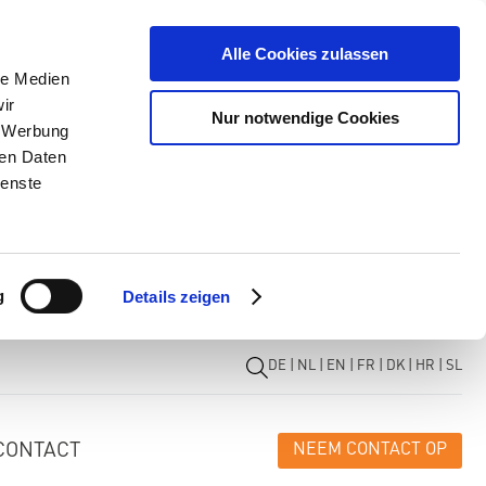
Alle Cookies zulassen
le Medien
ir
Nur notwendige Cookies
, Werbung
ren Daten
ienste
g
Details zeigen
DE
|
NL
|
EN
|
FR
|
DK
|
HR
|
SL
CONTACT
NEEM CONTACT OP