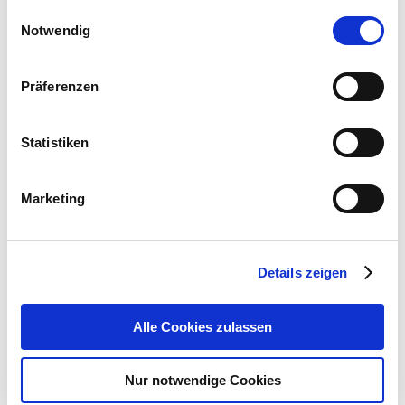
gesammelt haben.
Einwilligungsauswahl
Breedte
120 mm
Notwendig
Lengte
1100 mm
Präferenzen
Prijs: € 545,20
Statistiken
excl. btw.
Datasheet
Marketing
installatie-instructies
Details zeigen
Alle Cookies zulassen
Nur notwendige Cookies