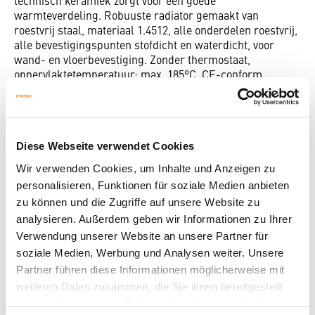
technisch keramiek zorgt voor een goede
warmteverdeling. Robuuste radiator gemaakt van
roestvrij staal, materiaal 1.4512, alle onderdelen roestvrij,
alle bevestigingspunten stofdicht en waterdicht, voor
wand- en vloerbevestiging. Zonder thermostaat,
oppervlaktetemperatuur: max. 185°C, CE-conform,
certificering: KEMA-KEUR, beschermingsklasse: IP66/67,
aansluiting: vaste aansluiting of dmv stekkerklaar.
Diese Webseite verwendet Cookies
TECHNISCHE GEGEVENS
Wir verwenden Cookies, um Inhalte und Anzeigen zu
ETIM-9.0
personalisieren, Funktionen für soziale Medien anbieten
zu können und die Zugriffe auf unsere Website zu
Vermogen
2000 W
analysieren. Außerdem geben wir Informationen zu Ihrer
Verwendung unserer Website an unsere Partner für
Doorsnede van
120 mm
ribben
soziale Medien, Werbung und Analysen weiter. Unsere
Partner führen diese Informationen möglicherweise mit
Spanning
230 V
weiteren Daten zusammen, die Sie ihnen bereitgestellt
haben oder die sie im Rahmen Ihrer Nutzung der Dienste
Hoogte
184 mm