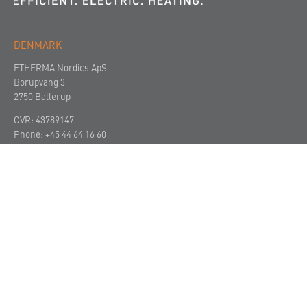
DENMARK
ETHERMA Nordics ApS
Borupvang 3
2750 Ballerup
CVR: 43789147
Phone:
+45 44 64 16 60
Mail:
office.nordics@etherma.com
VIRKSOMHEDEN
SUPPORT
KONTAKT
© 2023
Imprint
Privacy Policy
Terms and Conditions