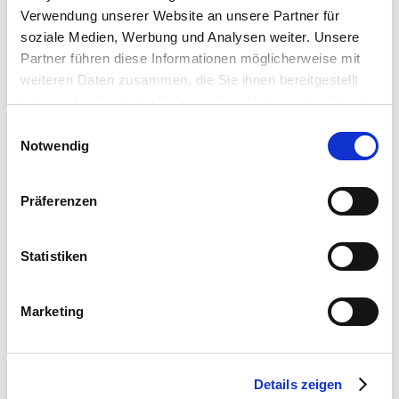
til at skabe en effektiv udveksling af information og gensidig
Verwendung unserer Website an unsere Partner für
tillid.
soziale Medien, Werbung und Analysen weiter. Unsere
Partner führen diese Informationen möglicherweise mit
weiteren Daten zusammen, die Sie ihnen bereitgestellt
haben oder die sie im Rahmen Ihrer Nutzung der Dienste
gesammelt haben.
Einwilligungsauswahl
Notwendig
Präferenzen
Statistiken
Marketing
Details zeigen