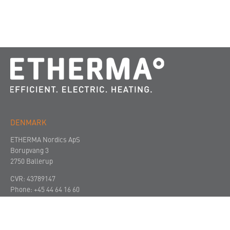
DENMARK
ETHERMA Nordics ApS
Borupvang 3
2750 Ballerup
CVR: 43789147
Phone:
+45 44 64 16 60
Mail:
office.nordics@etherma.com
VIRKSOMHEDEN