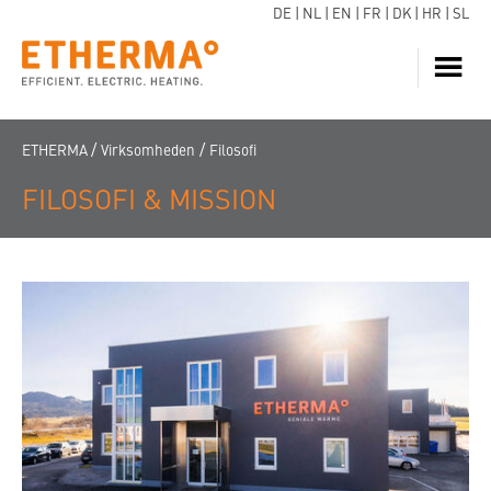
DE
|
NL
|
EN
|
FR
|
DK
|
HR
|
SL
VARME
/
/
ETHERMA
Virksomheden
Filosofi
VANDOPVARMNING
FILOSOFI & MISSION
VARMEPUMPER
SUPPORT
INSPIRATION
DOWNLOADS
KONTAKT
OM OS
FIND FORHANDLER