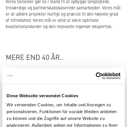
Vores tjenester gør os i stand til at opbygge langsigtede,
troværdige og partnerskabsbaserede samarbejder. Vores mål
er at udføre projekter hurtigt og præcist til den højeste grad
af tilfredshed. Vores mål er altid at sikre optimale
kvalitetsstandarder og den relevante ingeniør ekspertise.
MERE END 40 ÅR..
KUNDEN ER "KONGEN"
Hos ETHERMA tager vi ikke let på dette koncept - vi lever
efter det. Det skyldes, at tilfredse kunder er drivkraften bag
vores succes.
Diese Webseite verwendet Cookies
VORES MEDARBEJDERE ER GRUNDSTENEN
Wir verwenden Cookies, um Inhalte und Anzeigen zu
personalisieren, Funktionen für soziale Medien anbieten
Vores medarbejderes præstationer danner grundstenen for
zu können und die Zugriffe auf unsere Website zu
vores gensidige succes. Vi opfordrer derfor til individuelt
analysieren. Außerdem geben wir Informationen zu Ihrer
initiativ og ansvarsfølelse. Åben kommunikation gør os i stand