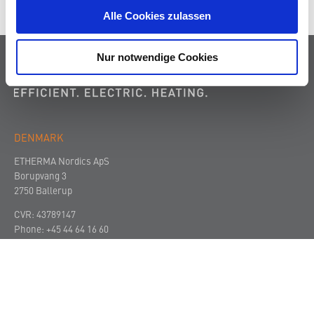
Alle Cookies zulassen
Nur notwendige Cookies
DENMARK
ETHERMA Nordics ApS
Borupvang 3
2750 Ballerup
CVR: 43789147
Phone:
+45 44 64 16 60
Mail:
office.nordics@etherma.com
VIRKSOMHEDEN
SUPPORT
KONTAKT