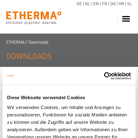
DE
|
NL
|
EN
|
FR
|
DK
|
HR
|
SL
VARME
/
ETHERMA
Downloads
VANDOPVARMNING
DOWNLOADS
VARMEPUMPER
SUPPORT
Der er intet at se i øjeblikket
INSPIRATION
DOWNLOADS
Diese Webseite verwendet Cookies
KONTAKT
Wir verwenden Cookies, um Inhalte und Anzeigen zu
personalisieren, Funktionen für soziale Medien anbieten
OM OS
zu können und die Zugriffe auf unsere Website zu
FIND FORHANDLER
analysieren. Außerdem geben wir Informationen zu Ihrer
Verwendung unserer Website an unsere Partner für