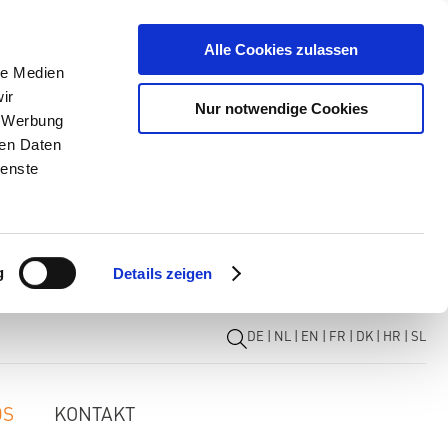
Alle Cookies zulassen
le Medien
ir
Nur notwendige Cookies
, Werbung
ren Daten
ienste
g
Details zeigen
DE
|
NL
|
EN
|
FR
|
DK
|
HR
|
SL
DS
KONTAKT